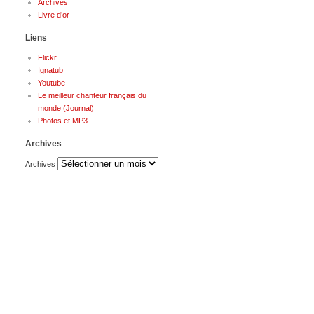
Archives
Livre d’or
Liens
Flickr
Ignatub
Youtube
Le meilleur chanteur français du
monde (Journal)
Photos et MP3
Archives
Archives