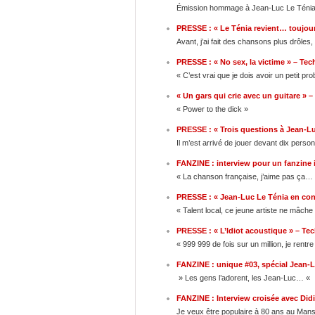
Émission hommage à Jean-Luc Le Ténia 
PRESSE : « Le Ténia revient… toujour
Avant, j’ai fait des chansons plus drôle
PRESSE : « No sex, la victime » – Techn
« C’est vrai que je dois avoir un petit pro
« Un gars qui crie avec un guitare » 
« Power to the dick »
PRESSE : « Trois questions à Jean-Lu
Il m’est arrivé de jouer devant dix person
FANZINE : interview pour un fanzine 
« La chanson française, j’aime pas ça…
PRESSE : « Jean-Luc Le Ténia en conc
« Talent local, ce jeune artiste ne mâch
PRESSE : « L’Idiot acoustique » – Tech
« 999 999 de fois sur un million, je rentr
FANZINE : unique #03, spécial Jean-
» Les gens l’adorent, les Jean-Luc… «
FANZINE : Interview croisée avec Did
Je veux être populaire à 80 ans au Mans 