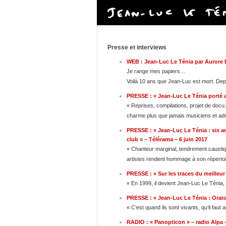
Presse et interviews
WEB : Jean-Luc Le Ténia par Aurore 
Je range mes papiers…
Voilà 10 ans que Jean-Luc est mort. Depui
PRESSE : « Jean-Luc Le Ténia porté a
« Reprises, compilations, projet de doc
charme plus que jamais musiciens et adm
PRESSE : « Jean-Luc Le Ténia : six a
club » – Télérama – 6 juin 2017
« Chanteur marginal, tendrement caustiqu
artistes rendent hommage à son répertoir
PRESSE : « Sur les traces du meilleu
« En 1999, il devient Jean-Luc Le Ténia
PRESSE : « Jean-Luc Le Ténia : Orais
« C’est quand ils sont vivants, qu’il faut
RADIO : « Panopticon » – radio Alpa 