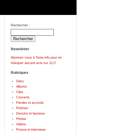
Rechercher :
Newsletter
Abonnez-vous à Tenia Info pour ne
manquer aucune actu sur JLLT
Rubriques
Diary
Albums
Clips
Concerts
Paroles et accords
Poèmes
Dessins et fanzines
Photos
Vidéos
Presse et interviews