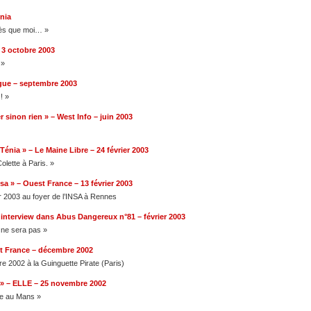
nia
cès que moi… »
 3 octobre 2003
 »
gue – septembre 2003
! »
 sinon rien » – West Info – juin 2003
énia » – Le Maine Libre – 24 février 2003
olette à Paris. »
sa » – Ouest France – 13 février 2003
er 2003 au foyer de l’INSA à Rennes
– interview dans Abus Dangereux n°81 – février 2003
 ne sera pas »
t France – décembre 2002
 2002 à la Guinguette Pirate (Paris)
 » – ELLE – 25 novembre 2002
me au Mans »