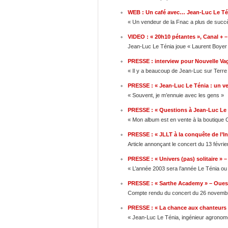
WEB : Un café avec… Jean-Luc Le Té
« Un vendeur de la Fnac a plus de suc
VIDEO : « 20h10 pétantes », Canal + –
Jean-Luc Le Ténia joue « Laurent Boyer
PRESSE : interview pour Nouvelle Va
« Il y a beaucoup de Jean-Luc sur Terre 
PRESSE : « Jean-Luc Le Ténia : un ver
« Souvent, je m’ennuie avec les gens »
PRESSE : « Questions à Jean-Luc Le T
« Mon album est en vente à la boutique C
PRESSE : « JLLT à la conquête de l’In
Article annonçant le concert du 13 févri
PRESSE : « Univers (pas) solitaire » 
« L’année 2003 sera l’année Le Ténia ou
PRESSE : « Sarthe Academy » – Oues
Compte rendu du concert du 26 novembre
PRESSE : « La chance aux chanteurs
« Jean-Luc Le Ténia, ingénieur agrono