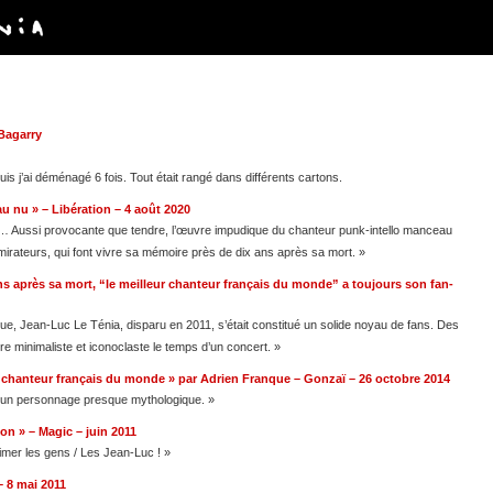
Bagarry
s j’ai déménagé 6 fois. Tout était rangé dans différents cartons.
u nu » – Libération – 4 août 2020
u… Aussi provocante que tendre, l’œuvre impudique du chanteur punk-intello manceau
irateurs, qui font vivre sa mémoire près de dix ans après sa mort. »
ns après sa mort, “le meilleur chanteur français du monde” a toujours son fan-
e, Jean-Luc Le Ténia, disparu en 2011, s’était constitué un solide noyau de fans. Des
e minimaliste et iconoclaste le temps d’un concert. »
r chanteur français du monde » par Adrien Franque – Gonzaï – 26 octobre 2014
, un personnage presque mythologique. »
on » – Magic – juin 2011
 aimer les gens / Les Jean-Luc ! »
– 8 mai 2011