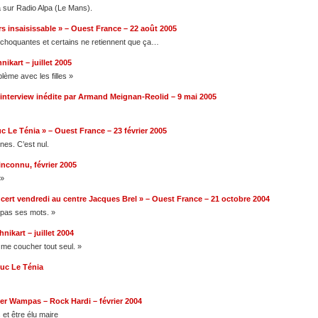
sur Radio Alpa (Le Mans).
s insaisissable » – Ouest France – 22 août 2005
s, choquantes et certains ne retiennent que ça…
ikart – juillet 2005
blème avec les filles »
– interview inédite par Armand Meignan-Reolid – 9 mai 2005
c Le Ténia » – Ouest France – 23 février 2005
nes. C’est nul.
inconnu, février 2005
 »
ert vendredi au centre Jacques Brel » – Ouest France – 21 octobre 2004
e pas ses mots. »
nikart – juillet 2004
e me coucher tout seul. »
Luc Le Ténia
ier Wampas – Rock Hardi – février 2004
et être élu maire