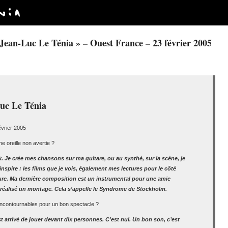
Jean-Luc Le Ténia » – Ouest France – 23 février 2005
Luc Le Ténia
vrier 2005
 oreille non avertie ?
 Je crée mes chansons sur ma guitare, ou au synthé, sur la scène, je
spire : les films que je vois, également mes lectures pour le côté
oure. Ma dernière composition est un instrumental pour une amie
 réalisé un montage. Cela s’appelle le Syndrome de Stockholm.
 incontournables pour un bon spectacle ?
m’est arrivé de jouer devant dix personnes. C’est nul. Un bon son, c’est