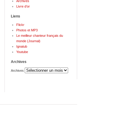
Archives
Livre d’or
Liens
Flickr
Photos et MP3
Le meilleur chanteur français du
monde (Journal)
Ignatub
Youtube
Archives
Archives