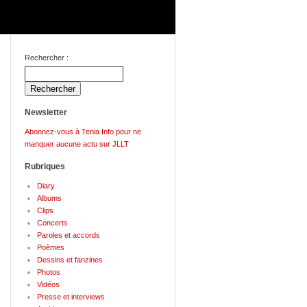
Rechercher :
Newsletter
Abonnez-vous à Tenia Info pour ne
manquer aucune actu sur JLLT
Rubriques
Diary
Albums
Clips
Concerts
Paroles et accords
Poèmes
Dessins et fanzines
Photos
Vidéos
Presse et interviews