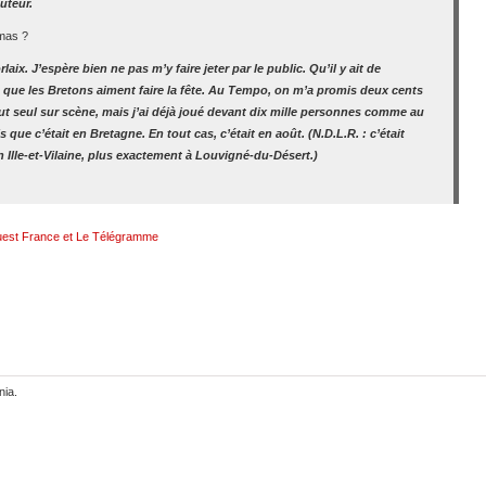
auteur.
mas ?
laix. J’espère bien ne pas m’y faire jeter par le public. Qu’il y ait de
s que les Bretons aiment faire la fête. Au Tempo, on m’a promis deux cents
out seul sur scène, mais j’ai déjà joué devant dix mille personnes comme au
 que c’était en Bretagne. En tout cas, c’était en août. (N.D.L.R. : c’était
n Ille-et-Vilaine, plus exactement à Louvigné-du-Désert.)
uest France et Le Télégramme
nia.