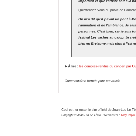
important et que l’artiste soit à la h
Qu’attendez-vous du public de Panora
On m’a dit qu’il y avait un pont à Mor
l’animation et de l’ambiance. Je sai
personnes. C’est bien, car je suis t
festival Les vaches au galop. Je crois
bien en Bretagne mais plus à l’est e
►
À lire :
les comptes-rendus du concert par O
Commentaires fermés pour cet article.
Ceci est, et reste, le site officiel de Jean-Luc Le Té
Copyright © Jean-Luc Le Ténia
- Webmaster :
Tony Papin