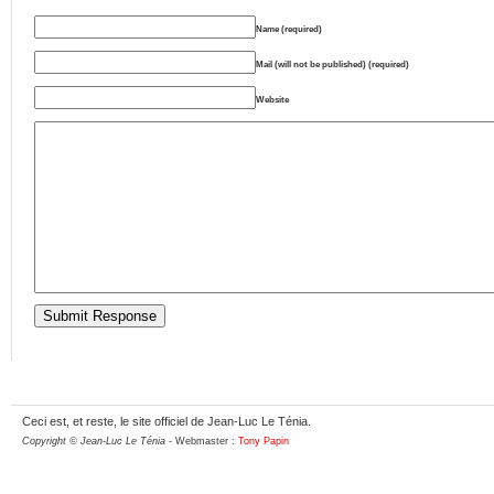
Name (required)
Mail (will not be published) (required)
Website
Ceci est, et reste, le site officiel de Jean-Luc Le Ténia.
Copyright © Jean-Luc Le Ténia
- Webmaster :
Tony Papin