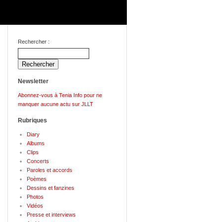
Rechercher :
Newsletter
Abonnez-vous à Tenia Info pour ne
manquer aucune actu sur JLLT
Rubriques
Diary
Albums
Clips
Concerts
Paroles et accords
Poèmes
Dessins et fanzines
Photos
Vidéos
Presse et interviews