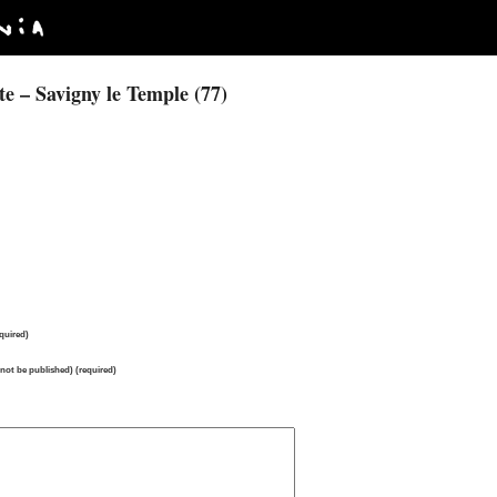
e – Savigny le Temple (77)
quired)
l not be published) (required)