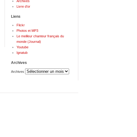
Archives
Livre d’or
Liens
Flickr
Photos et MP3
Le meilleur chanteur français du
monde (Journal)
Youtube
Ignatub
Archives
Archives