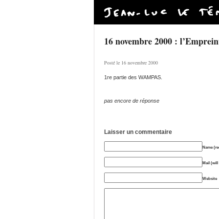
16 novembre 2000 : l’Empreint
Posté le 16 novembre 2000
1re partie des WAMPAS.
pas encore de réponse
Laisser un commentaire
Name (re
Mail (wil
Website