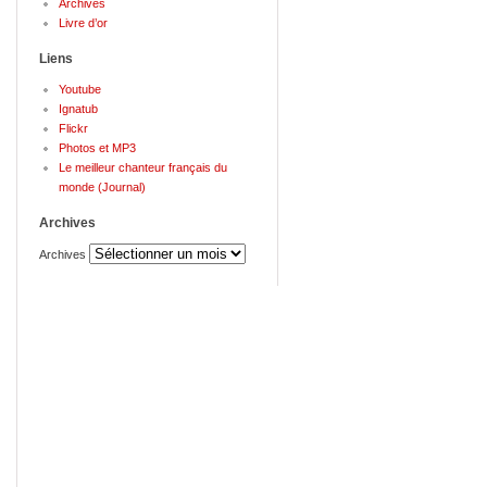
Archives
Livre d’or
Liens
Youtube
Ignatub
Flickr
Photos et MP3
Le meilleur chanteur français du
monde (Journal)
Archives
Archives