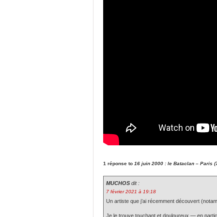
1 réponse to
16 juin 2000 : le Bataclan – Paris (
MUCHOS
dit :
7 février 2021 à 19:18
Un artiste que j’ai récemment découvert (notamm
Je le trouve touchant et douloureux — en parti