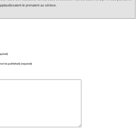
’applaudissaient le prenaient au sérieux.
quired)
l not be published) (required)