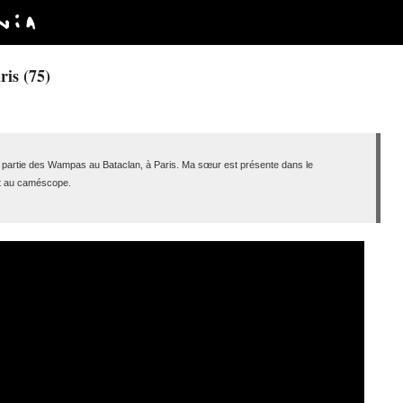
ris (75)
re partie des Wampas au Bataclan, à Paris. Ma sœur est présente dans le
ert au caméscope.