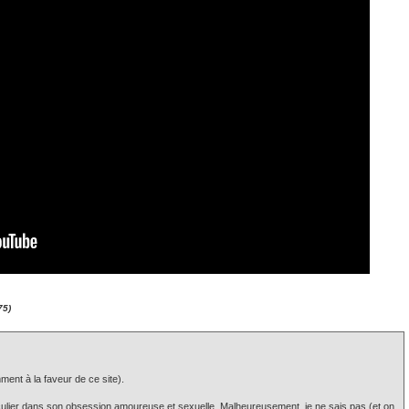
75)
ent à la faveur de ce site).
culier dans son obsession amoureuse et sexuelle. Malheureusement, je ne sais pas (et on