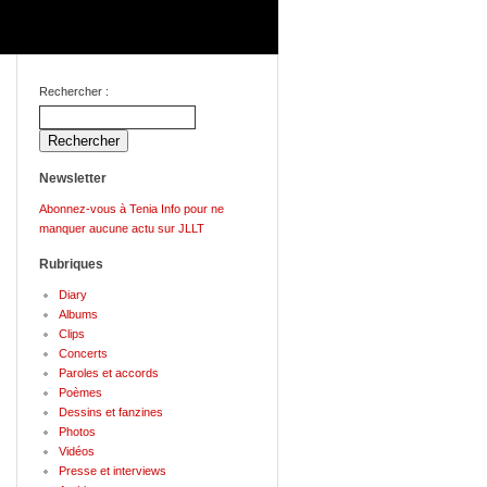
Rechercher :
Newsletter
Abonnez-vous à Tenia Info pour ne
manquer aucune actu sur JLLT
Rubriques
Diary
Albums
Clips
Concerts
Paroles et accords
Poèmes
Dessins et fanzines
Photos
Vidéos
Presse et interviews