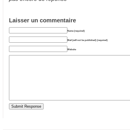
Laisser un commentaire
Name (required)
Mail (will not be published) (required)
Website