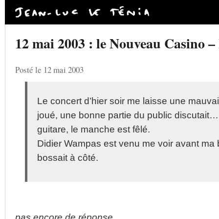
12 mai 2003 : le Nouveau Casino – 
Posté le 12 mai 2003
Le concert d’hier soir me laisse une mauvai
joué, une bonne partie du public discutait… à
guitare, le manche est fêlé.
Didier Wampas est venu me voir avant ma 
bossait à côté.
pas encore de réponse