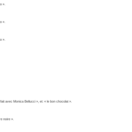
o ».
o ».
o ».
 fait avec Monica Bellucci », et: « le bon chocolat ».
e noire ».