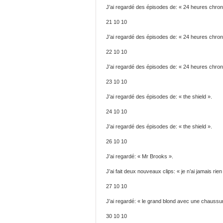
J’ai regardé des épisodes de: « 24 heures chron
21 10 10
J’ai regardé des épisodes de: « 24 heures chron
22 10 10
J’ai regardé des épisodes de: « 24 heures chron
23 10 10
J’ai regardé des épisodes de: « the shield ».
24 10 10
J’ai regardé des épisodes de: « the shield ».
26 10 10
J’ai regardé: « Mr Brooks ».
J’ai fait deux nouveaux clips: « je n’ai jamais rien
27 10 10
J’ai regardé: « le grand blond avec une chaussur
30 10 10