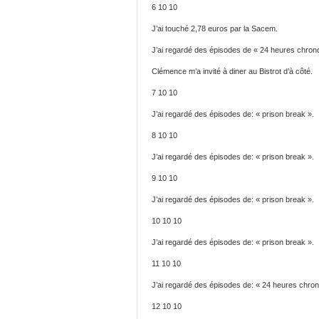
6 10 10
J’ai touché 2,78 euros par la Sacem.
J’ai regardé des épisodes de « 24 heures chrono
Clémence m’a invité à diner au Bistrot d’à côté.
7 10 10
J’ai regardé des épisodes de: « prison break ».
8 10 10
J’ai regardé des épisodes de: « prison break ».
9 10 10
J’ai regardé des épisodes de: « prison break ».
10 10 10
J’ai regardé des épisodes de: « prison break ».
11 10 10
J’ai regardé des épisodes de: « 24 heures chron
12 10 10