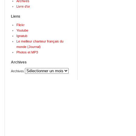
Archives
Livre d’or
Liens
Flickr
Youtube
Ignatub
Le meilleur chanteur français du
monde (Journal)
Photos et MP3
Archives
Archives