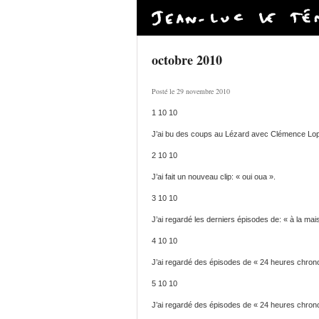
octobre 2010
Posté le 29 novembre 2010
1 10 10
J’ai bu des coups au Lézard avec Clémence Lo
2 10 10
J’ai fait un nouveau clip: « oui oua ».
3 10 10
J’ai regardé les derniers épisodes de: « à la mais
4 10 10
J’ai regardé des épisodes de « 24 heures chrono
5 10 10
J’ai regardé des épisodes de « 24 heures chrono