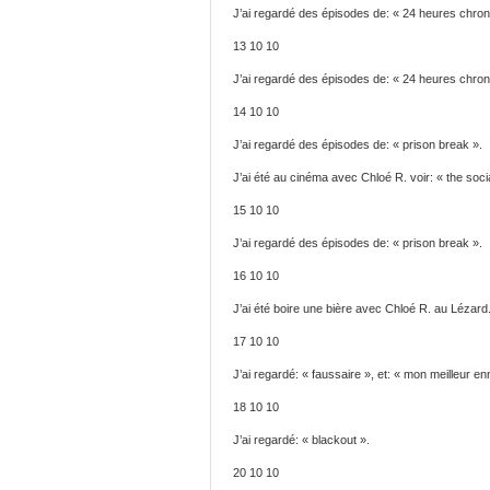
J’ai regardé des épisodes de: « 24 heures chron
13 10 10
J’ai regardé des épisodes de: « 24 heures chron
14 10 10
J’ai regardé des épisodes de: « prison break ».
J’ai été au cinéma avec Chloé R. voir: « the so
15 10 10
J’ai regardé des épisodes de: « prison break ».
16 10 10
J’ai été boire une bière avec Chloé R. au Lézard
17 10 10
J’ai regardé: « faussaire », et: « mon meilleur en
18 10 10
J’ai regardé: « blackout ».
20 10 10