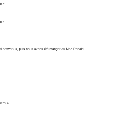
o ».
o ».
cial network », puis nous avons été manger au Mac Donald.
.
nemi ».