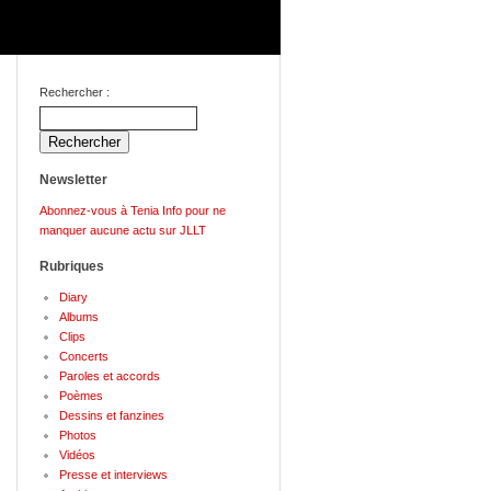
Rechercher :
Newsletter
Abonnez-vous à Tenia Info pour ne
manquer aucune actu sur JLLT
Rubriques
Diary
Albums
Clips
Concerts
Paroles et accords
Poèmes
Dessins et fanzines
Photos
Vidéos
Presse et interviews