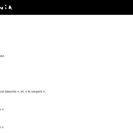
pez.
on blanche », et: « le serpent ».
 ».
 ».