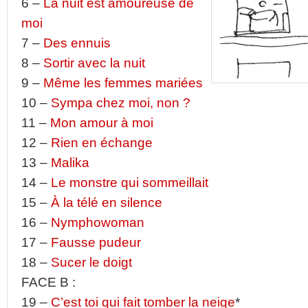
6 –
La nuit est amoureuse de
moi
7 –
Des ennuis
8 –
Sortir avec la nuit
9 –
Même les femmes mariées
10 –
Sympa chez moi, non ?
11 –
Mon amour à moi
12 –
Rien en échange
13 –
Malika
14 –
Le monstre qui sommeillait
15 –
À la télé en silence
16 –
Nymphowoman
17 –
Fausse pudeur
18 –
Sucer le doigt
FACE B :
19 –
C’est toi qui fait tomber la neige
*