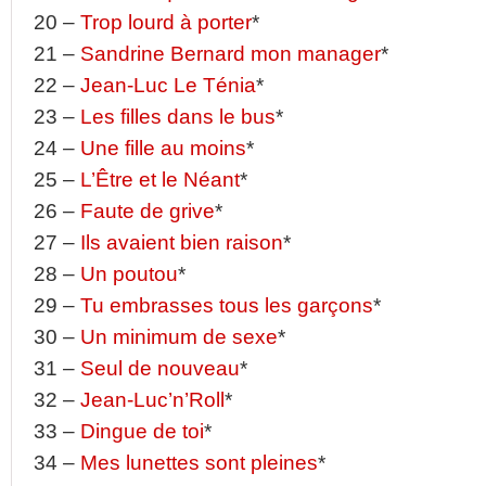
20 –
Trop lourd à porter
*
21 –
Sandrine Bernard mon manager
*
22 –
Jean-Luc Le Ténia
*
23 –
Les filles dans le bus
*
24 –
Une fille au moins
*
25 –
L’Être et le Néant
*
26 –
Faute de grive
*
27 –
Ils avaient bien raison
*
28 –
Un poutou
*
29 –
Tu embrasses tous les garçons
*
30 –
Un minimum de sexe
*
31 –
Seul de nouveau
*
32 –
Jean-Luc’n’Roll
*
33 –
Dingue de toi
*
34 –
Mes lunettes sont pleines
*