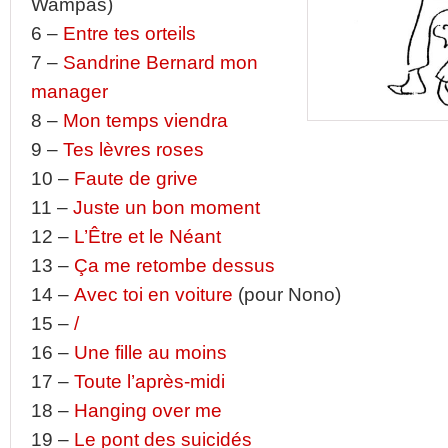
Wampas)
6 –
Entre tes orteils
7 –
Sandrine Bernard mon
manager
8 –
Mon temps viendra
9 –
Tes lèvres roses
10 –
Faute de grive
11 –
Juste un bon moment
12 –
L’Être et le Néant
13 –
Ça me retombe dessus
14 –
Avec toi en voiture
(pour Nono)
15 –
/
16 –
Une fille au moins
17 –
Toute l’après-midi
18 –
Hanging over me
19 –
Le pont des suicidés