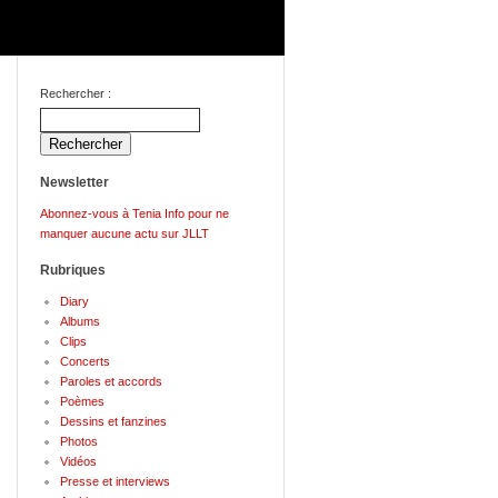
Rechercher :
Newsletter
Abonnez-vous à Tenia Info pour ne
manquer aucune actu sur JLLT
Rubriques
Diary
Albums
Clips
Concerts
Paroles et accords
Poèmes
Dessins et fanzines
Photos
Vidéos
Presse et interviews