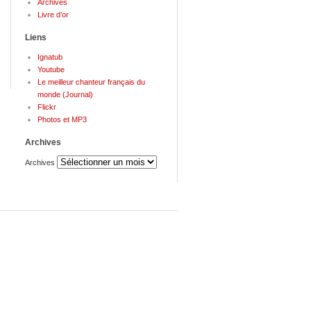
Archives
Livre d’or
Liens
Ignatub
Youtube
Le meilleur chanteur français du
monde (Journal)
Flickr
Photos et MP3
Archives
Archives