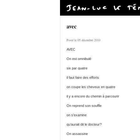
avec
Posté le 05 décembre 2010
AVEC
On est omnibulé
six par quatre
il faut faire des efforts
on coupe les cheveux en quatre
il y a encore du chemin à parcourir
On reprend son souffle
on s’examine
qu’aurait dit le docteur?
On assassine