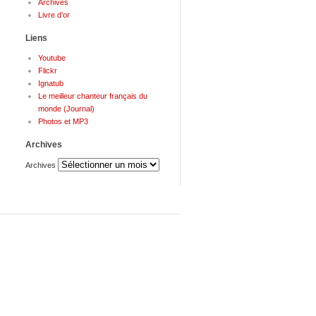
Archives
Livre d’or
Liens
Youtube
Flickr
Ignatub
Le meilleur chanteur français du
monde (Journal)
Photos et MP3
Archives
Archives