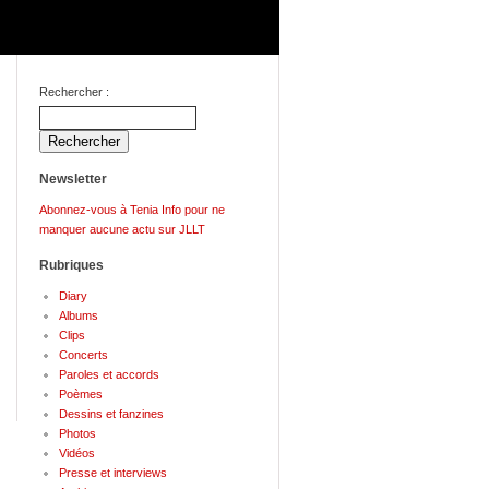
Rechercher :
Newsletter
Abonnez-vous à Tenia Info pour ne
manquer aucune actu sur JLLT
Rubriques
Diary
Albums
Clips
Concerts
Paroles et accords
Poèmes
Dessins et fanzines
Photos
Vidéos
Presse et interviews