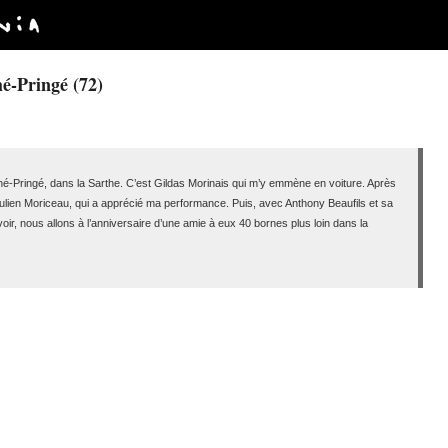
ché-Pringé (72)
uché-Pringé, dans la Sarthe. C’est Gildas Morinais qui m’y emmène en voiture. Après
Julien Moriceau, qui a apprécié ma performance. Puis, avec Anthony Beaufils et sa
oir, nous allons à l’anniversaire d’une amie à eux 40 bornes plus loin dans la