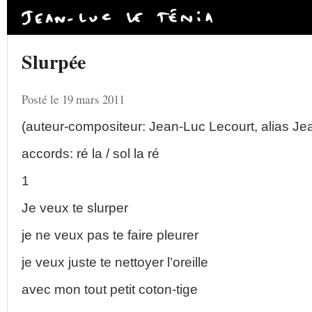
Slurpée
Posté le 19 mars 2011
(auteur-compositeur: Jean-Luc Lecourt, alias Je
accords: ré la / sol la ré
1
Je veux te slurper
je ne veux pas te faire pleurer
je veux juste te nettoyer l’oreille
avec mon tout petit coton-tige