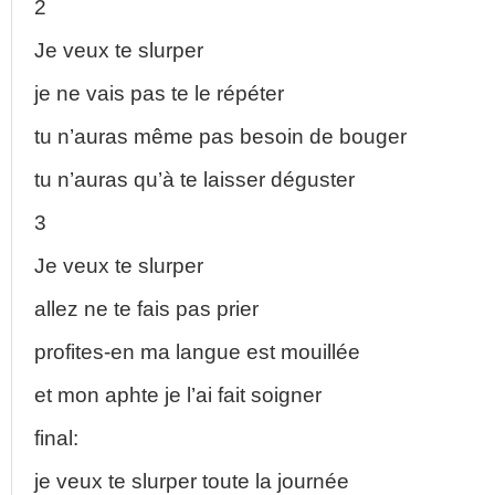
2
Je veux te slurper
je ne vais pas te le répéter
tu n’auras même pas besoin de bouger
tu n’auras qu’à te laisser déguster
3
Je veux te slurper
allez ne te fais pas prier
profites-en ma langue est mouillée
et mon aphte je l’ai fait soigner
final:
je veux te slurper toute la journée