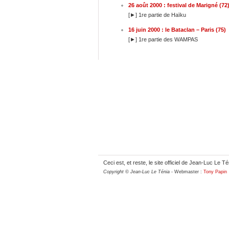
26 août 2000 : festival de Marigné (72
[►] 1re partie de Haïku
16 juin 2000 : le Bataclan – Paris (75)
[►] 1re partie des WAMPAS
Ceci est, et reste, le site officiel de Jean-Luc Le Té
Copyright © Jean-Luc Le Ténia
- Webmaster :
Tony Papin