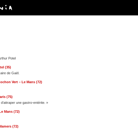
rthur Potel
tel (35)
saire de Gaël.
Cochon Vert – Le Mans (72)
aris (75)
t d’attraper une gastro-entérite. »
 Le Mans (72)
 Mamers (72)