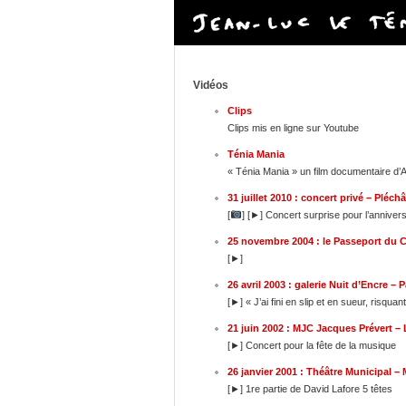
Vidéos
Clips
Clips mis en ligne sur Youtube
Ténia Mania
« Ténia Mania » un film documentaire d’A
31 juillet 2010 : concert privé – Pléchâ
[
] [►] Concert surprise pour l’anniver
25 novembre 2004 : le Passeport du 
[►]
26 avril 2003 : galerie Nuit d’Encre – P
[►] « J’ai fini en slip et en sueur, risquan
21 juin 2002 : MJC Jacques Prévert –
[►] Concert pour la fête de la musique
26 janvier 2001 : Théâtre Municipal –
[►] 1re partie de David Lafore 5 têtes