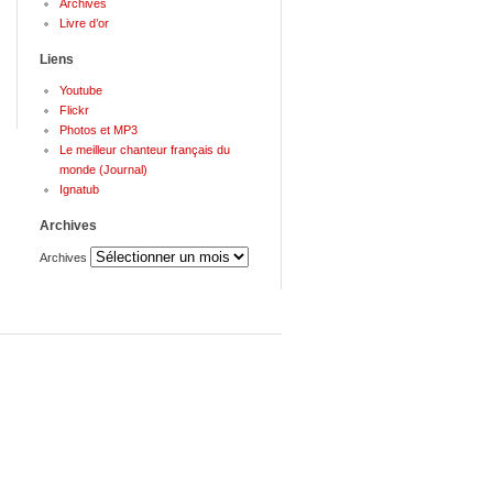
Archives
Livre d’or
Liens
Youtube
Flickr
Photos et MP3
Le meilleur chanteur français du
monde (Journal)
Ignatub
Archives
Archives