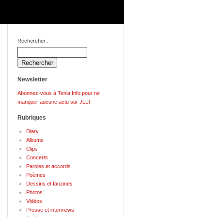
Rechercher :
Newsletter
Abonnez-vous à Tenia Info pour ne
manquer aucune actu sur JLLT
Rubriques
Diary
Albums
Clips
Concerts
Paroles et accords
Poèmes
Dessins et fanzines
Photos
Vidéos
Presse et interviews