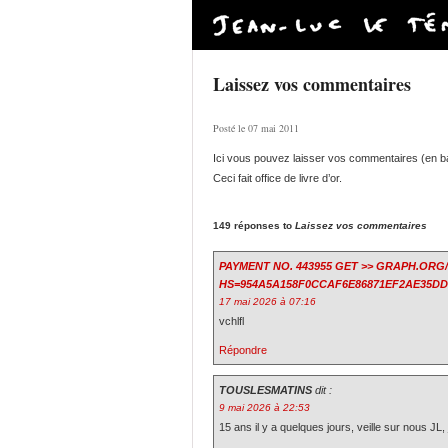
Laissez vos commentaires
Posté le 07 mai 2011
Ici vous pouvez laisser vos commentaires (en b
Ceci fait office de livre d’or.
149 réponses to
Laissez vos commentaires
PAYMENT NO. 443955 GET >> GRAPH.ORG/
HS=954A5A158F0CCAF6E86871EF2AE35D
17 mai 2026 à 07:16
vchlfl
Répondre
TOUSLESMATINS
dit :
9 mai 2026 à 22:53
15 ans il y a quelques jours, veille sur nous JL, 