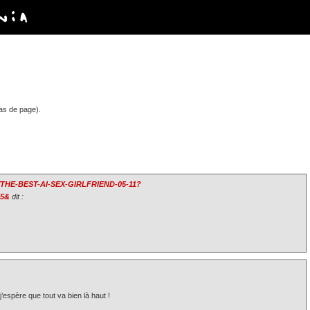
as de page).
THE-BEST-AI-SEX-GIRLFRIEND-05-11?
D5&
dit :
j’espère que tout va bien là haut !