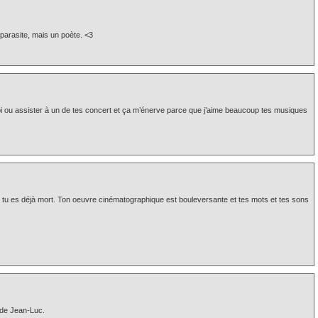
n parasite, mais un poète. <3
oi ou assister à un de tes concert et ça m’énerve parce que j’aime beaucoup tes musiques
e tu es déjà mort. Ton oeuvre cinématographique est bouleversante et tes mots et tes sons
 de Jean-Luc.