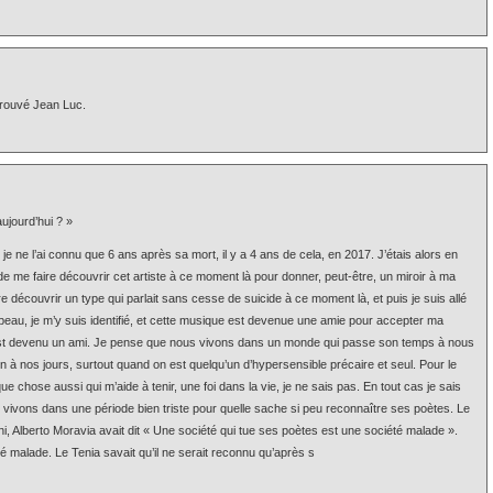
etrouvé Jean Luc.
ujourd’hui ? »
 je ne l’ai connu que 6 ans après sa mort, il y a 4 ans de cela, en 2017. J’étais alors en
de me faire découvrir cet artiste à ce moment là pour donner, peut-être, un miroir à ma
re découvrir un type qui parlait sans cesse de suicide à ce moment là, et puis je suis allé
 de peau, je m’y suis identifié, et cette musique est devenue une amie pour accepter ma
 est devenu un ami. Je pense que nous vivons dans un monde qui passe son temps à nous
n à nos jours, surtout quand on est quelqu’un d’hypersensible précaire et seul. Pour le
ue chose aussi qui m’aide à tenir, une foi dans la vie, je ne sais pas. En tout cas je sais
ivons dans une période bien triste pour quelle sache si peu reconnaître ses poètes. Le
ini, Alberto Moravia avait dit « Une société qui tue ses poètes est une société malade ».
malade. Le Tenia savait qu’il ne serait reconnu qu’après s