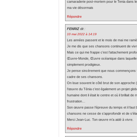
camaraderie post-mortem pour le Tenia dans 
ma vie désormais
Répondre
FENRIZ
dit :
10 mai 2022 à 14:19
Les années passent et le mois de mai me ramèn
Je me dis que ses chansons continuent de viv
Mais ce qui me frappe c’est l’attachement profo
Œuvre-Monde, Œuvre océanique dans laquelle le
simplement prodigieux.
Je pense sincèrement que nous commençons tou
cadre de ses chansons.
On loue souvent le côté brut de son approche (qu
l’œuvre du Ténia c’est également un projet glo
humaine dont il était le centre et où il brillait d
frustration…
Son œuvre passe l’épreuve du temps et il faut bi
chansons ne cesse de s’approfondir et de s’éla
Merci Jean-Luc. Ton œuvre m’a aidé à vivre.
Répondre