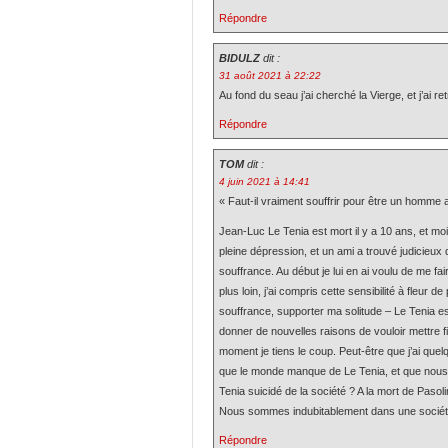
Répondre
BIDULZ
dit :
31 août 2021 à 22:22
Au fond du seau j’ai cherché la Vierge, et j’ai r
Répondre
TOM
dit :
4 juin 2021 à 14:41
« Faut-il vraiment souffrir pour être un homme a
Jean-Luc Le Tenia est mort il y a 10 ans, et moi
pleine dépression, et un ami a trouvé judicieux 
souffrance. Au début je lui en ai voulu de me fai
plus loin, j’ai compris cette sensibilité à fleur
souffrance, supporter ma solitude – Le Tenia
donner de nouvelles raisons de vouloir mettre fi
moment je tiens le coup. Peut-être que j’ai quelq
que le monde manque de Le Tenia, et que nous v
Tenia suicidé de la société ? A la mort de Pasol
Nous sommes indubitablement dans une société 
Répondre