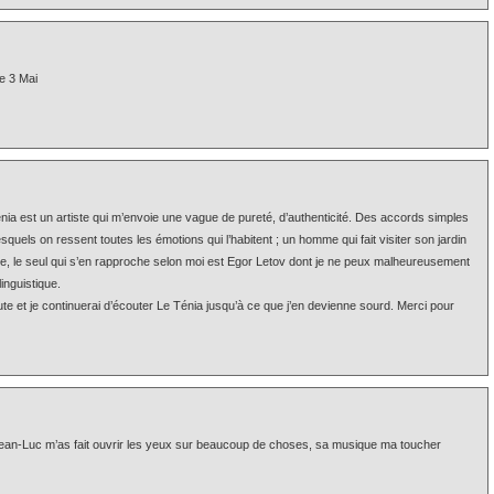
e 3 Mai
nia est un artiste qui m’envoie une vague de pureté, d’authenticité. Des accords simples
uels on ressent toutes les émotions qui l’habitent ; un homme qui fait visiter son jardin
e, le seul qui s’en rapproche selon moi est Egor Letov dont je ne peux malheureusement
linguistique.
ute et je continuerai d’écouter Le Ténia jusqu’à ce que j’en devienne sourd. Merci pour
ean-Luc m’as fait ouvrir les yeux sur beaucoup de choses, sa musique ma toucher