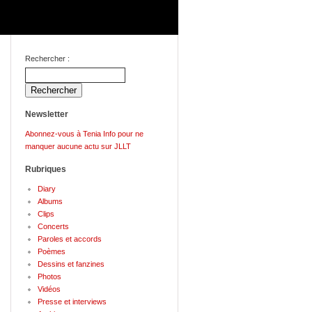
Rechercher :
Newsletter
Abonnez-vous à Tenia Info pour ne
manquer aucune actu sur JLLT
Rubriques
Diary
Albums
Clips
Concerts
Paroles et accords
Poèmes
Dessins et fanzines
Photos
Vidéos
Presse et interviews