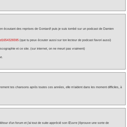
n écoutant des reprises de Gontard! puis je suis tombé sur un podcast de Damien
c/id1654326595
(que tu peux écouter aussi sur ton lecteur de podcast favori aussi)
iscographie et ce site. (sur internet, on ne meurt pas vraiment)
e.
ièrement tes chansons après toutes ces années, elle m’aident dans les moment difficiles, à
tour d’un forum et j’ai tout de suite apprécié son Œuvre j’éprouve une sorte de