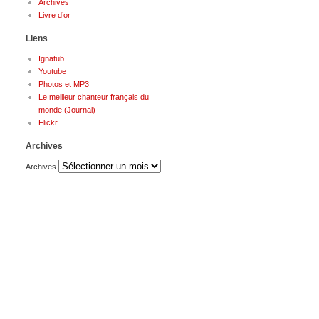
Archives
Livre d’or
Liens
Ignatub
Youtube
Photos et MP3
Le meilleur chanteur français du
monde (Journal)
Flickr
Archives
Archives