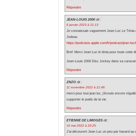
Répondre
JEAN-LOUIS 2000
dit :
6 janvier 2023 à 21:13
Je connaissais vaguement Jean-Luc Le Ténia e
Jodeau
https://podcasts.apple.com/fr/podcast/jean-lu
Bref: Merci Jean-Luc le ténia pour toute cette d
Jean-Louis 2000 Disc Jockey dans sa caravan
Répondre
ZNZO
dit :
11 novembre 2022 à 21:46
merci pour tout jean luc, j’écoute encore régul
supporter le poids de la vie.
Répondre
ETIENNE DE LIMOGES
dit :
16 mai 2022 à 20:20
J’ai découvert Jean Luc un peu par hasard au dé