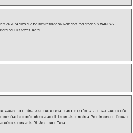
 talent en 2024 alors que ton nom résonne souvent chez moi grâce aux WAMPAS.
merci pour les textes, merci.
tête: « Jean-Luc le Ténia, Jean-Luc le Ténia, Jean-Luc le Ténia ». Je n’avais aucune idée
on nom était la première chose à laquelle je pensais ce matin là. Pour finalement, découvrir
ait été de supers amis. Rip Jean-Luc le Ténia.