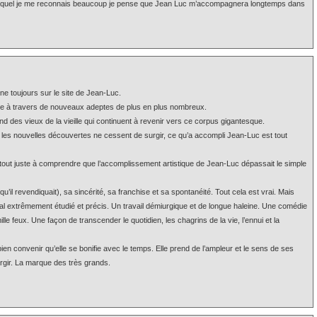
lequel je me reconnais beaucoup je pense que Jean Luc m’accompagnera longtemps dans
e toujours sur le site de Jean-Luc.
re à travers de nouveaux adeptes de plus en plus nombreux.
nd des vieux de la vieille qui continuent à revenir vers ce corpus gigantesque.
s nouvelles découvertes ne cessent de surgir, ce qu’a accompli Jean-Luc est tout
t juste à comprendre que l’accomplissement artistique de Jean-Luc dépassait le simple
’il revendiquait), sa sincérité, sa franchise et sa spontanéité. Tout cela est vrai. Mais
bal extrêmement étudié et précis. Un travail démiurgique et de longue haleine. Une comédie
e mille feux. Une façon de transcender le quotidien, les chagrins de la vie, l’ennui et la
en convenir qu’elle se bonifie avec le temps. Elle prend de l’ampleur et le sens de ses
rgir. La marque des très grands.