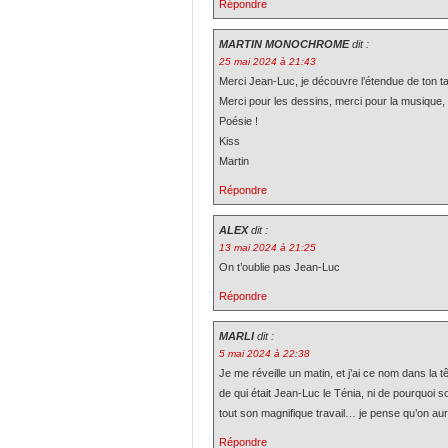
Répondre
MARTIN MONOCHROME
dit :
25 mai 2024 à 21:43
Merci Jean-Luc, je découvre l’étendue de ton
Merci pour les dessins, merci pour la musique, 
Poésie !
Kiss
Martin
Répondre
ALEX
dit :
13 mai 2024 à 21:25
On t’oublie pas Jean-Luc
Répondre
MARLI
dit :
5 mai 2024 à 22:38
Je me réveille un matin, et j’ai ce nom dans la 
de qui était Jean-Luc le Ténia, ni de pourquoi s
tout son magnifique travail… je pense qu’on aur
Répondre