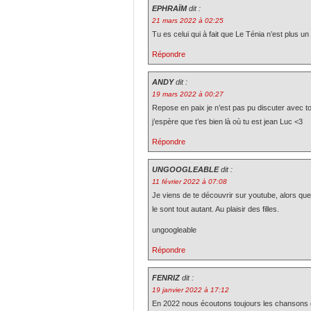
EPHRAÏM
dit :
21 mars 2022 à 02:25
Tu es celui qui à fait que Le Ténia n’est plus u
Répondre
ANDY
dit :
19 mars 2022 à 00:27
Repose en paix je n’est pas pu discuter avec t
j’espère que t’es bien là où tu est jean Luc <3
Répondre
UNGOOGLEABLE
dit :
11 février 2022 à 07:08
Je viens de te découvrir sur youtube, alors qu
le sont tout autant. Au plaisir des filles.
ungoogleable
Répondre
FENRIZ
dit :
19 janvier 2022 à 17:12
En 2022 nous écoutons toujours les chansons