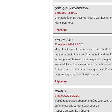
QUELQU'UN D'AUTRE
dit :
3 mai 2024 à 10:13
Une pensée et un petit mot pour Jean-Luc en c
Merci pour tous
Répondre
ANTONIO
dit :
12 octobre 2023 à 22:53
Merci Lucile pour la découverte, Jean Luc le Té
avec un chant et des paroles honnêtes, dans lesq
secret par la chanson. Bien unique en son genr
saisir fidèlement le texte à cause de la barrière 
Il mérite que sa flamme ne s’éteigne pas. J’éco
cette musique, si rare et si précieuse.
Répondre
NOAH
dit :
3 juillet 2023 à 22:20
J’ai découvert ses chansons grâce à un ami, J
comme nul-autre, merci à lui pour ça.
Repose en paix, Le Ténia <3