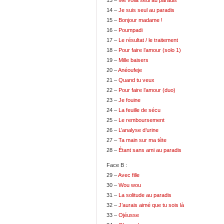
13 –
Me voilà seul au paradis
14 –
Je suis seul au paradis
15 –
Bonjour madame !
16 –
Poumpadi
17 –
Le résultat / le traitement
18 –
Pour faire l’amour (solo 1)
19 –
Mille baisers
20 –
Anéoufeje
21 –
Quand tu veux
22 –
Pour faire l’amour (duo)
23 –
Je fouine
24 –
La feuille de sécu
25 –
Le remboursement
26 –
L’analyse d’urine
27 –
Ta main sur ma tête
28 –
Étant sans ami au paradis
Face B :
29 –
Avec fille
30 –
Wou wou
31 –
La solitude au paradis
32 –
J’aurais aimé que tu sois là
33 –
Ojéusse