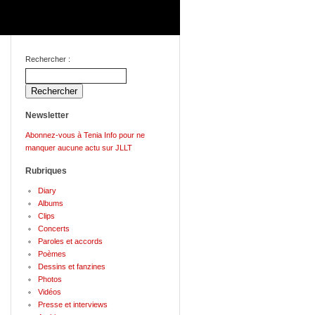
Rechercher :
Newsletter
Abonnez-vous à Tenia Info pour ne
manquer aucune actu sur JLLT
Rubriques
Diary
Albums
Clips
Concerts
Paroles et accords
Poèmes
Dessins et fanzines
Photos
Vidéos
Presse et interviews