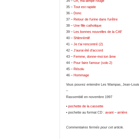
34 –
Oh, ma lampe rouge
35 –
Tout est rapide
36 –
Donc
37 –
Retour de l’urine dans l’urêtre
38 –
Une fille catholique
39 –
Les bonnes nouvelles de la CAF
40 –
Shlimrémlif
41 –
Je t’ai rencontré (2)
42 –
J’aurai été d’accord
43 –
Femme, donne-moi ton âme
44 –
Pour faire l’amour (solo 2)
45 –
Résolu
46 –
Hommage
Vous pouvez entendre Les Wampas, Jean-Louis
–
Rassemblé en novembre 1997
•
pochette de la cassette
• pochette au format CD :
avant
–
arrière
Commentaires fermés pour cet article.