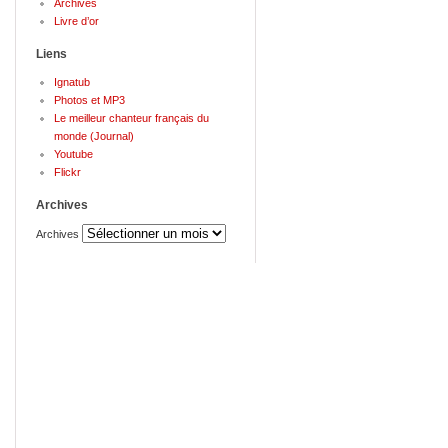
Archives
Livre d’or
Liens
Ignatub
Photos et MP3
Le meilleur chanteur français du
monde (Journal)
Youtube
Flickr
Archives
Archives