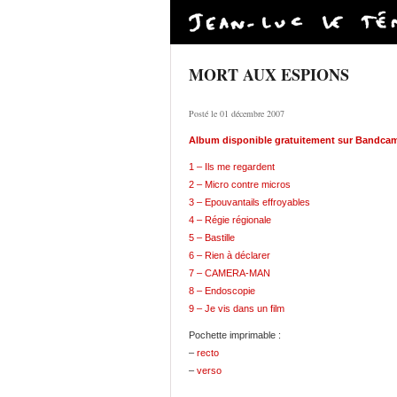
MORT AUX ESPIONS
Posté le 01 décembre 2007
Album disponible gratuitement sur Bandca
1 – Ils me regardent
2 – Micro contre micros
3 – Epouvantails effroyables
4 – Régie régionale
5 – Bastille
6 – Rien à déclarer
7 – CAMERA-MAN
8 – Endoscopie
9 – Je vis dans un film
Pochette imprimable :
–
recto
–
verso