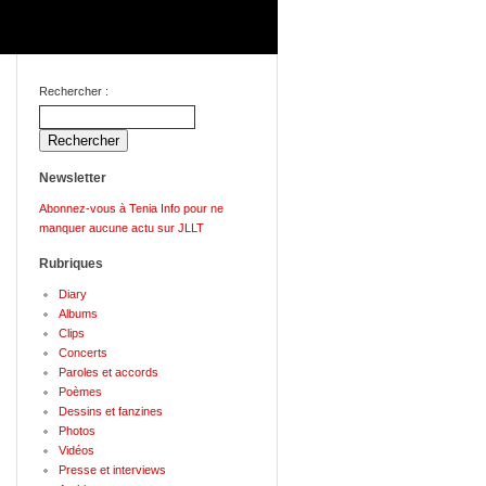
Rechercher :
Newsletter
Abonnez-vous à Tenia Info pour ne
manquer aucune actu sur JLLT
Rubriques
Diary
Albums
Clips
Concerts
Paroles et accords
Poèmes
Dessins et fanzines
Photos
Vidéos
Presse et interviews