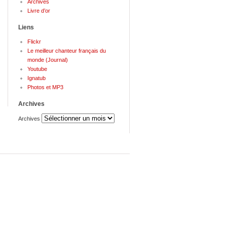
Archives
Livre d’or
Liens
Flickr
Le meilleur chanteur français du
monde (Journal)
Youtube
Ignatub
Photos et MP3
Archives
Archives