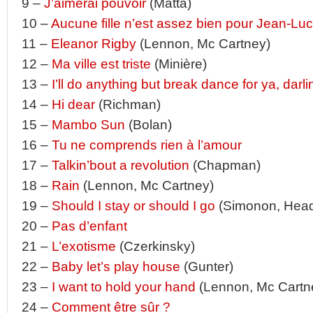
9 –
J’aimerai pouvoir
(Matta)
10 –
Aucune fille n’est assez bien pour Jean-Lu
11 –
Eleanor Rigby
(Lennon, Mc Cartney)
12 –
Ma ville est triste
(Minière)
13 –
I’ll do anything but break dance for ya, darli
14 –
Hi dear
(Richman)
15 –
Mambo Sun
(Bolan)
16 –
Tu ne comprends rien à l’amour
17 –
Talkin’bout a revolution
(Chapman)
18 –
Rain
(Lennon, Mc Cartney)
19 –
Should I stay or should I go
(Simonon, Head
20 –
Pas d’enfant
21 –
L’exotisme
(Czerkinsky)
22 –
Baby let’s play house
(Gunter)
23 –
I want to hold your hand
(Lennon, Mc Cartn
24 –
Comment être sûr ?