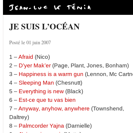
JE SUIS L’OCÉAN
Posté le 01 juin 2007
1 –
Afraid
(Nico)
2 –
D’yer Mak’er
(Page, Plant, Jones, Bonham)
3 –
Happiness is a warm gun
(Lennon, Mc Cartn
4 –
Sleeping Man
(Chesnutt)
5 –
Everything is new
(Black)
6 –
Est-ce que tu vas bien
7 –
Anyway, anyhow, anywhere
(Townshend,
Daltrey)
8 –
Palmcorder Yajna
(Darnielle)