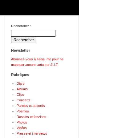
Rechercher :
Newsletter
Abonnez-vous à Tenia Info pour ne
manquer aucune actu sur JLLT
Rubriques
Diary
Albums
Clips
Concerts
Paroles et accords
Poèmes
Dessins et fanzines
Photos
Vidéos
Presse et interviews