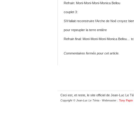
Refrain: Moni-Moni-Moni-Monica Bellou
couplet 3:
S’il fallait reconstruire l’Arche de Noé croyez bi
pour repeupler la terre entière
Refrain final: Moni-Moni-Moni-Monica Bellou… tc
Commentaires fermés pour cet article.
Ceci est, et reste, le site officiel de Jean-Luc Le Té
Copyright © Jean-Luc Le Ténia
- Webmaster :
Tony Papin