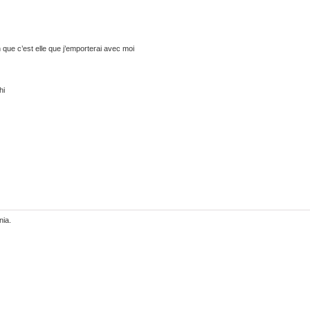
en que c’est elle que j’emporterai avec moi
hi
nia.