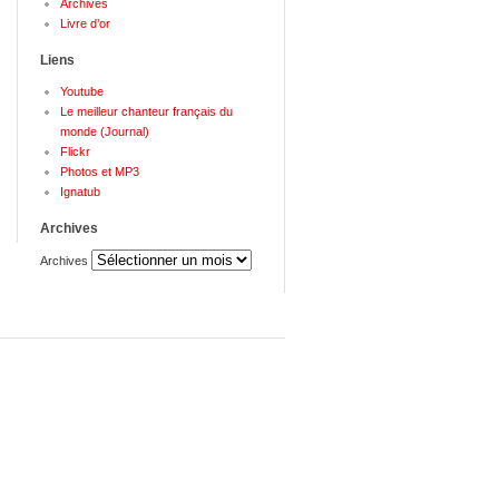
Archives
Livre d’or
Liens
Youtube
Le meilleur chanteur français du
monde (Journal)
Flickr
Photos et MP3
Ignatub
Archives
Archives