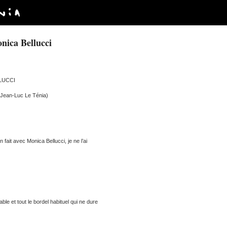
onica Bellucci
LLUCCI
Jean-Luc Le Ténia)
 fait avec Monica Bellucci, je ne l’ai
able et tout le bordel habituel qui ne dure