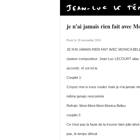
je n’ai jamais rien fait avec M
Posté le 28 novembre 2010
JE N’AI JAMAIS RIEN FAIT AVEC MONICA BE
(auteur-compositeur: Jean-Luc LECOURT alias 
accords: ré sol mi la
Couplet 1:
Croyez-moi si vous voulez mais je n’ai jamais rien
même jamais rencontrée
Refrain: Moni-Moni-Moni-Monica Bellou
couplet 2:
Ce n’est pas la faute de la trouver bien jolie désir
pas, le temps détruit