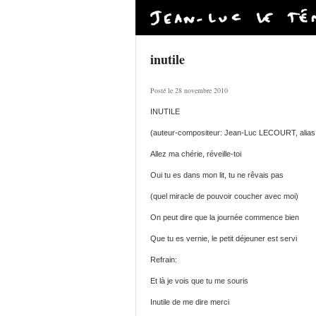
inutile
Posté le 28 novembre 2010
INUTILE
(auteur-compositeur: Jean-Luc LECOURT, alias
Allez ma chérie, réveille-toi
Oui tu es dans mon lit, tu ne rêvais pas
(quel miracle de pouvoir coucher avec moi)
On peut dire que la journée commence bien
Que tu es vernie, le petit déjeuner est servi
Refrain:
Et là je vois que tu me souris
Inutile de me dire merci