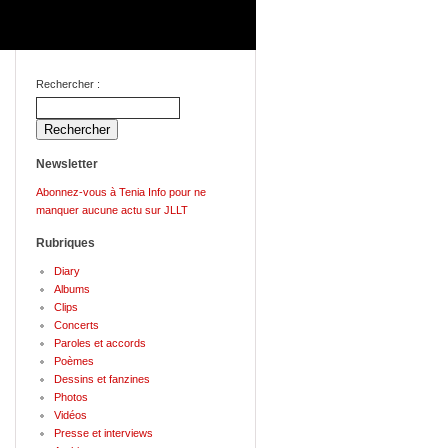
Rechercher :
Newsletter
Abonnez-vous à Tenia Info pour ne
manquer aucune actu sur JLLT
Rubriques
Diary
Albums
Clips
Concerts
Paroles et accords
Poèmes
Dessins et fanzines
Photos
Vidéos
Presse et interviews