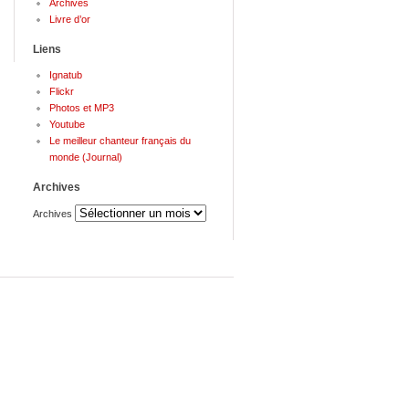
Archives
Livre d’or
Liens
Ignatub
Flickr
Photos et MP3
Youtube
Le meilleur chanteur français du
monde (Journal)
Archives
Archives