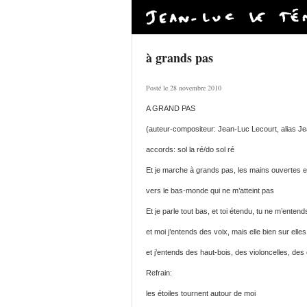
à grands pas
Posté le 28 novembre 2010
A GRAND PAS
(auteur-compositeur: Jean-Luc Lecourt, alias J
accords: sol la ré/do sol ré
Et je marche à grands pas, les mains ouvertes e
vers le bas-monde qui ne m’atteint pas
Et je parle tout bas, et toi étendu, tu ne m’enten
et moi j’entends des voix, mais elle bien sur ell
et j’entends des haut-bois, des violoncelles, des
Refrain:
les étoiles tournent autour de moi