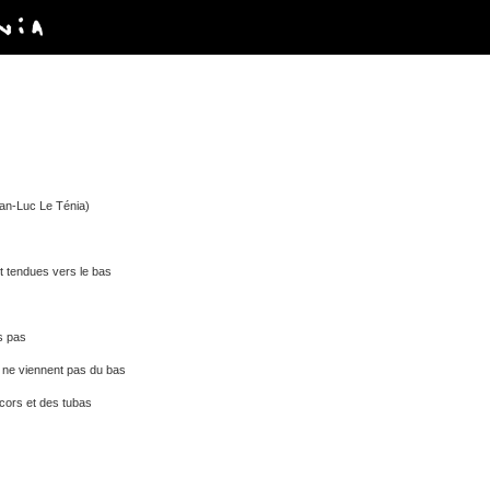
ean-Luc Le Ténia)
t tendues vers le bas
ds pas
es ne viennent pas du bas
 cors et des tubas