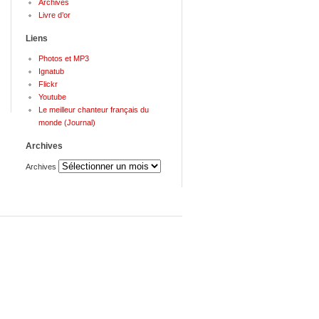
Archives
Livre d’or
Liens
Photos et MP3
Ignatub
Flickr
Youtube
Le meilleur chanteur français du
monde (Journal)
Archives
Archives