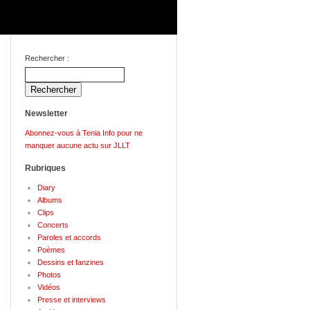
Rechercher :
Newsletter
Abonnez-vous à Tenia Info pour ne
manquer aucune actu sur JLLT
Rubriques
Diary
Albums
Clips
Concerts
Paroles et accords
Poèmes
Dessins et fanzines
Photos
Vidéos
Presse et interviews